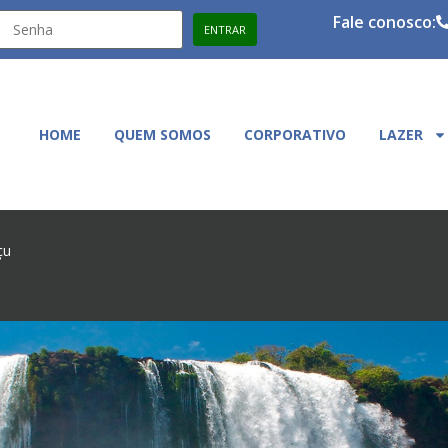
Fale conosco:
HOME
QUEM SOMOS
CORPORATIVO
LAZER
çu