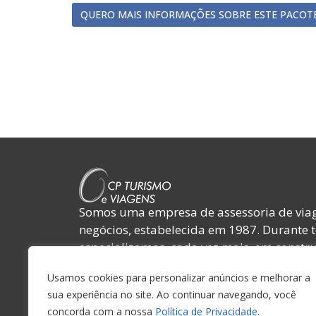
QUERO MAIS INFORMAÇÕES SOBRE ESTE PACOT
Somos uma empresa de assessoria de viag
negócios, estabelecida em 1987. Durante 
especializamos, cada vez mais, em constru
relacionamentos com nossos clientes, forn
Usamos cookies para personalizar anúncios e melhorar a
colaboradores e amigos.
sua experiência no site. Ao continuar navegando, você
concorda com a nossa
Política de Privacidade
.