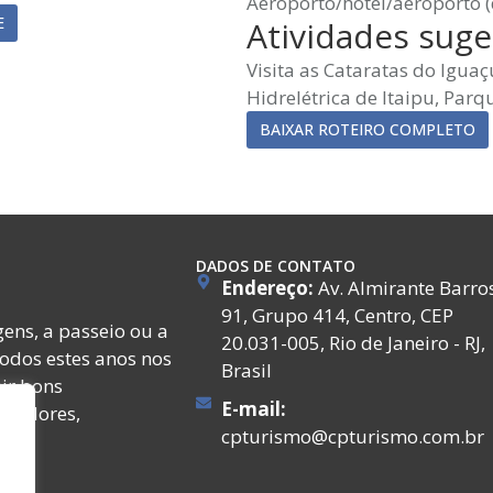
Aeroporto/hotel/aeroporto (
E
Atividades suge
Visita as Cataratas do Igua
Hidrelétrica de Itaipu, Par
BAIXAR ROTEIRO COMPLETO
DADOS DE CONTATO
Endereço:
Av. Almirante Barro
91, Grupo 414, Centro, CEP
ens, a passeio ou a
20.031-005, Rio de Janeiro - RJ,
todos estes anos nos
Brasil
ir bons
E-mail:
ecedores,
cpturismo@cpturismo.com.br