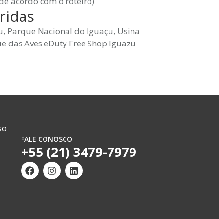
de acordo com o roteiro)
ridas
çu, Parque Nacional do Iguaçu, Usina
que das Aves eDuty Free Shop Iguazu
so
FALE CONOSCO
+55 (21) 3479-7979