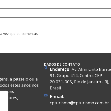
a vez que eu comentar.
DADOS DE CONTATO
Endereço:
Av. Almirante Barro
91, Grupo 414, Centro, CEP
ens, a passeio ou a
20.031-005, Rio de Janeiro - RJ,
todos estes anos nos
Brasil
ir bons
E-mail:
ecedores,
cpturismo@cpturismo.com.br