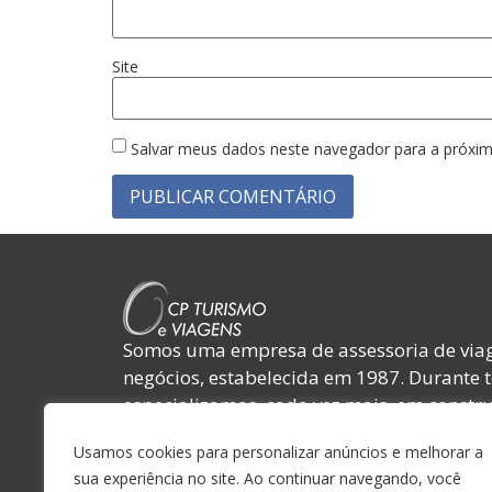
Site
Salvar meus dados neste navegador para a próxim
Somos uma empresa de assessoria de viag
negócios, estabelecida em 1987. Durante 
especializamos, cada vez mais, em constru
relacionamentos com nossos clientes, forn
Usamos cookies para personalizar anúncios e melhorar a
colaboradores e amigos.
sua experiência no site. Ao continuar navegando, você