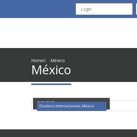
Home
México
México
CANCUN
Destinos Internacionais
,
México