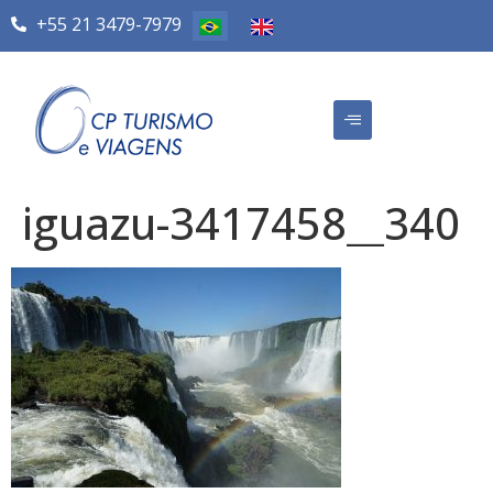
+55 21 3479-7979
iguazu-3417458__340