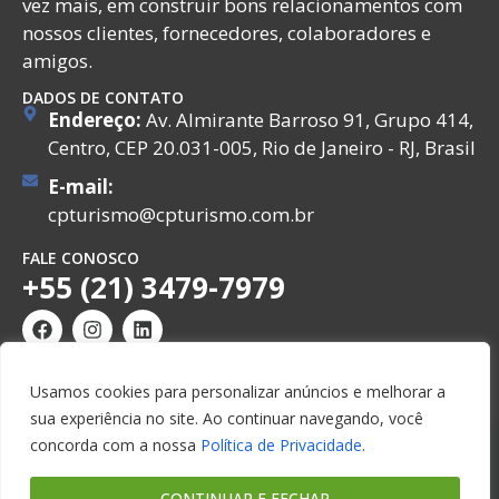
vez mais, em construir bons relacionamentos com
nossos clientes, fornecedores, colaboradores e
amigos.
DADOS DE CONTATO
Endereço:
Av. Almirante Barroso 91, Grupo 414,
Centro, CEP 20.031-005, Rio de Janeiro - RJ, Brasil
E-mail:
cpturismo@cpturismo.com.br
FALE CONOSCO
+55 (21) 3479-7979
Usamos cookies para personalizar anúncios e melhorar a
sua experiência no site. Ao continuar navegando, você
© Copyright 2026. CP Turismo e Viagens. Todos os
concorda com a nossa
Política de Privacidade
.
direitos reservados.
CONTINUAR E FECHAR