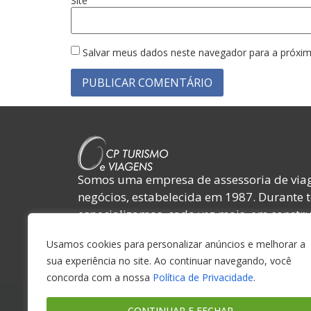
Site
Salvar meus dados neste navegador para a próxim
Somos uma empresa de assessoria de viag
negócios, estabelecida em 1987. Durante 
especializamos, cada vez mais, em constru
relacionamentos com nossos clientes, forn
Usamos cookies para personalizar anúncios e melhorar a
colaboradores e amigos.
sua experiência no site. Ao continuar navegando, você
concorda com a nossa
Política de Privacidade
.
CONTINUAR E FECHAR