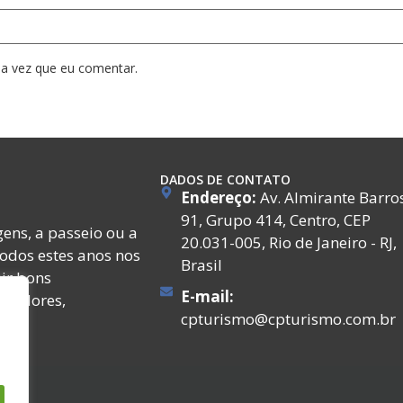
a vez que eu comentar.
DADOS DE CONTATO
Endereço:
Av. Almirante Barro
91, Grupo 414, Centro, CEP
ens, a passeio ou a
20.031-005, Rio de Janeiro - RJ,
todos estes anos nos
Brasil
ir bons
E-mail:
ecedores,
cpturismo@cpturismo.com.br