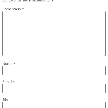
obrigatórios são marcados com
*
Comentário
*
Nome
*
E-mail
*
Site